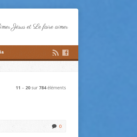
mer Jésus et Le faire aimer
ia
11
–
20
sur
784
éléments
0