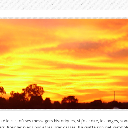
tté le ciel, où ses messagers historiques, si j’ose dire, les anges, sont
rs. Pour les pieds nus et les bras cassés. Il a quitté son ciel, symbo