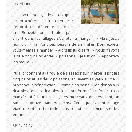
les infirmes.
Le soir venu, les disciples
s’approchèrent et lui dirent : «
L’endroit est désert et il se fait
tard. Renvoie donc la foule : qu’ils
aillent dans les villages s’acheter à manger ! » Mais Jésus
leur dit : « Ils n’ont pas besoin de s’en aller. Donnez-leur
vous-mêmes à manger. » Alors ils lui disent : « Nous n’avons
là que cinq pains et deux poissons. » Jésus dit : « Apportez-
les moi ici. »
Puis, ordonnant à la foule de s’asseoir sur l’herbe, il prit les
cinq pains et les deux poissons, et, levant les yeux au ciel, il
prononça la bénédiction ; il rompit les pains, il les donna aux
disciples, et les disciples les donnèrent à la foule. Tous
mangèrent à leur faim et, des morceaux qui restaient, on
ramassa douze paniers pleins. Ceux qui avaient mangé
étaient environ cinq mille, sans compter les femmes et les
enfants.
Mt 14,13-21