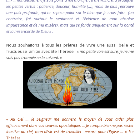
(…) … non seulement je suis porté à me mortifier, à me vaincre, à pratiquer
les petites vertus : patience, douceur, humilité (…), mais de plus j’éprouve
une paix profonde, qui ne repose point sur le bien que je crois faire (au
contraire, j’ai surtout le sentiment et l’évidence de mon absolue
impuissance et de ma misère), mais qui se fonde uniquement sur la bonté
et la miséricorde de Dieu
» .
Nous souhaitons à tous les prêtres de vivre une aussi belle et
fructueuse amitié avec Ste Thérèse : «
ma petite voie est sûre, je ne me
suis pas trompée en la suivant. »
« Au ciel … le Seigneur me donnera le moyen de vous aider plus
efficacement dans vos œuvres apostoliques … Je compte bien ne pas rester
inactive au ciel, mon désir est de travailler encore pour l’Eglise … »
Ste
Thérèse