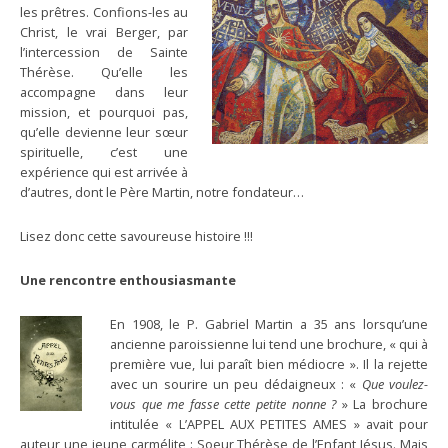
les prêtres. Confions-les au
Christ, le vrai Berger, par
l’intercession de Sainte
Thérèse. Qu’elle les
accompagne dans leur
mission, et pourquoi pas,
qu’elle devienne leur sœur
spirituelle, c’est une
expérience qui est arrivée à
d’autres, dont le Père Martin, notre fondateur…
Lisez donc cette savoureuse histoire !!!
Une rencontre enthousiasmante
En 1908, le P. Gabriel Martin a 35 ans lorsqu’une
ancienne paroissienne lui tend une brochure, « qui à
première vue, lui paraît bien médiocre ». Il la rejette
avec un sourire un peu dédaigneux : «
Que voulez-
vous que me fasse cette petite nonne ?
» La brochure
intitulée « L’APPEL AUX PETITES AMES » avait pour
auteur une jeune carmélite : Soeur Thérèse de l’Enfant Jésus. Mais