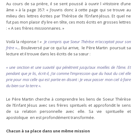
Au cours de sa prière, il se sent poussé à ouvrir l »Histoire d’une
âme » à la page 357: « J’ouvris donc à cette page qui se trouve au
milieu des lettres écrites par Thérèse de l’Enfant-Jésus. Et quel ne
fut pas mon plaisir d’y lire en tête, ces mots écrits en grosses lettres
: « A ses frères missionnaires. »
Voilà la réponse !
«
Je compris que Soeur Thérèse m’acceptait pour son
frère »
…
Bouleversé par ce qui lui arrive
,
le Père Martin poursuit sa
lecture et il trouve dans les écrits de sa sœur :
« une
onction et une suavité qui pénètrent jusqu’aux moelles de l’âme. Et
pendant que je lis, écrit-il, j’ai comme l’impression que du haut du ciel elle
prie pour moi celle qui est partie en disant : Je veux passer mon ciel à faire
du bien sur la terre ».
Le Père Martin cherche à comprendre les liens de Soeur Thérèse
de l’Enfant Jésus avec ses frères spirituels et approfondit le sens
de sa relation personnelle avec elle. Sa vie spirituelle et
apostolique en est profondément transformée.
Chacun à sa place dans une même mission