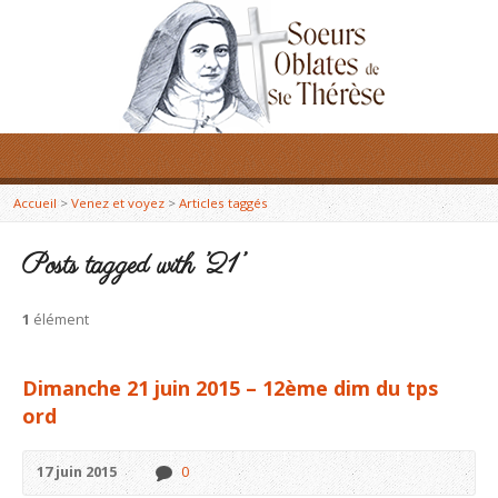
Accueil
>
Venez et voyez
>
Articles taggés
Posts tagged with ’21’
1
élément
Dimanche 21 juin 2015 – 12ème dim du tps
ord
17 juin 2015
0