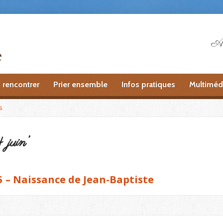
Ai
 rencontrer
Prier ensemble
Infos pratiques
Multiméd
s
 juin’
5 – Naissance de Jean-Baptiste