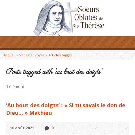
Accueil
>
Venez et voyez
>
Articles taggés
Posts tagged with ‘au bout des doigts’
1
élément
‘Au bout des doigts’ : « Si tu savais le don de
Dieu… » Mathieu
10 août 2021
0