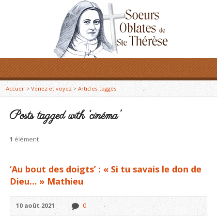
Accueil
>
Venez et voyez
>
Articles taggés
Posts tagged with ‘cinéma’
1
élément
‘Au bout des doigts’ : « Si tu savais le don de
Dieu… » Mathieu
10 août 2021
0