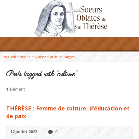
Accueil
>
Venez et voyez
>
Articles taggés
Posts tagged with ‘culture’
1
élément
THÉRÈSE : Femme de culture, d’éducation et
de paix
12 juillet 2023
0