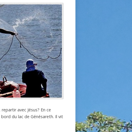
repartir avec Jésus? En ce
 bord du lac de Génésareth. Il vit