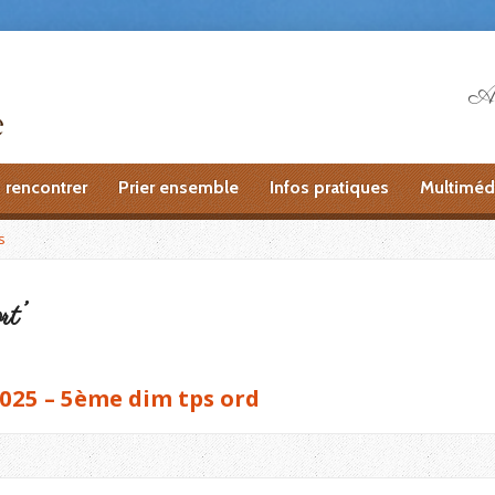
Ai
 rencontrer
Prier ensemble
Infos pratiques
Multiméd
s
rt’
025 – 5ème dim tps ord