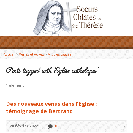
Accueil
>
Venez et voyez
>
Articles taggés
Posts tagged with ‘Eglise catholique’
1
élément
Des nouveaux venus dans l’Eglise :
témoignage de Bertrand
28 février 2022
0