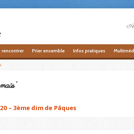
Ai
 rencontrer
Prier ensemble
Infos pratiques
Multiméd
s
mmaüs’
020 – 3ème dim de Pâques