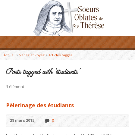
Accueil
>
Venez et voyez
>
Articles taggés
Posts tagged with ‘étudiants’
1
élément
Pèlerinage des étudiants
28 mars 2015
0