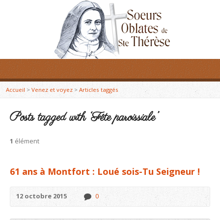
Accueil
>
Venez et voyez
>
Articles taggés
Posts tagged with ‘Fête paroissiale’
1
élément
61 ans à Montfort : Loué sois-Tu Seigneur !
12 octobre 2015
0