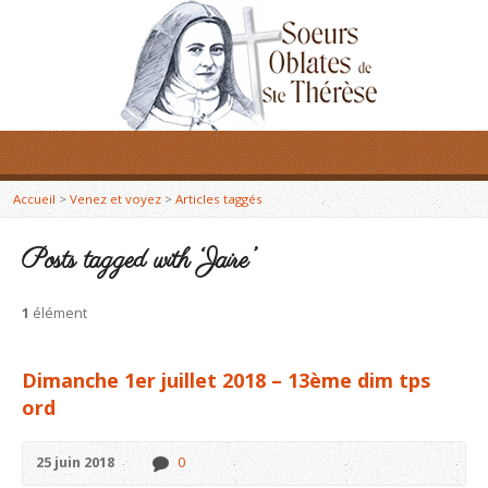
Accueil
>
Venez et voyez
>
Articles taggés
Posts tagged with ‘Jaire’
1
élément
Dimanche 1er juillet 2018 – 13ème dim tps
ord
25 juin 2018
0