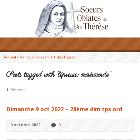
Accueil
>
Venez et voyez
>
Articles taggés
Posts tagged with ‘lépreux; miséricorde’
1
élément
Dimanche 9 oct 2022 – 28ème dim tps ord
9 octobre 2022
0