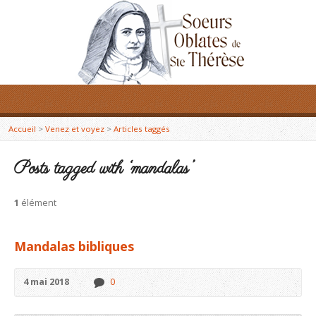
Accueil
>
Venez et voyez
>
Articles taggés
Posts tagged with ‘mandalas’
1
élément
Mandalas bibliques
4 mai 2018
0