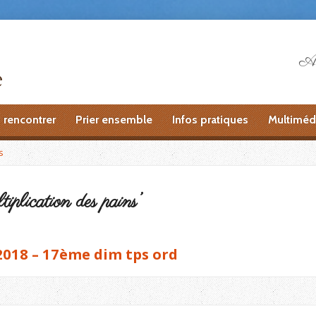
Ai
 rencontrer
Prier ensemble
Infos pratiques
Multiméd
s
tiplication des pains’
2018 – 17ème dim tps ord