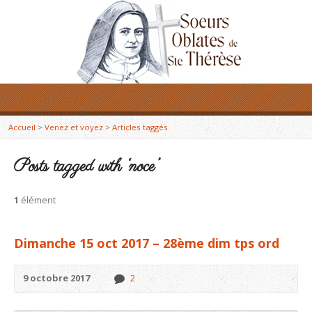
Accueil
>
Venez et voyez
>
Articles taggés
Posts tagged with ‘noce’
1
élément
Dimanche 15 oct 2017 – 28ème dim tps ord
9 octobre 2017
2