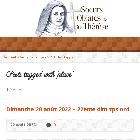
Accueil
>
Venez et voyez
>
Articles taggés
Posts tagged with ‘place’
1
élément
Dimanche 28 août 2022 – 22ème dim tps ord
22 août 2022
0