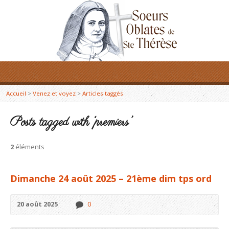
Accueil
>
Venez et voyez
>
Articles taggés
Posts tagged with ‘premiers’
2
éléments
Dimanche 24 août 2025 – 21ème dim tps ord
20 août 2025
0