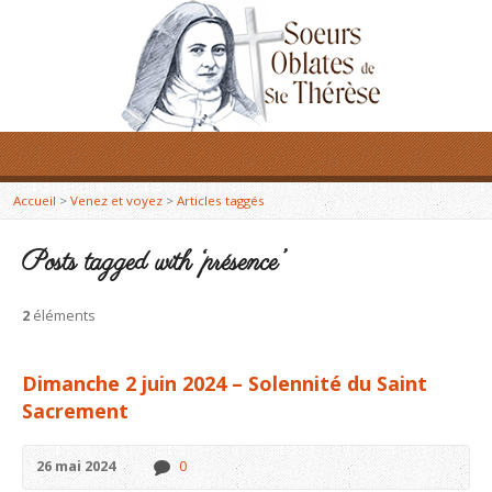
Accueil
>
Venez et voyez
>
Articles taggés
Posts tagged with ‘présence’
2
éléments
Dimanche 2 juin 2024 – Solennité du Saint
Sacrement
26 mai 2024
0