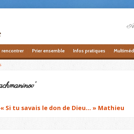
Ai
 rencontrer
Prier ensemble
Infos pratiques
Multiméd
s
achmaninov’
: « Si tu savais le don de Dieu… » Mathieu