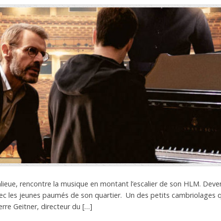
ieue, rencontre la musique en montant l’escalier de son HLM. Devenu
vec les jeunes paumés de son quartier. Un des petits cambriolages qu’
rre Geitner, directeur du […]