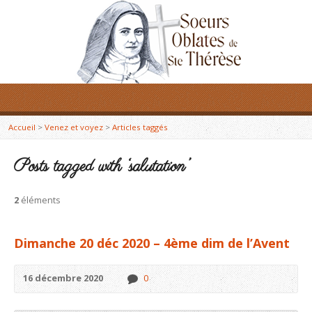
Accueil
>
Venez et voyez
>
Articles taggés
Posts tagged with ‘salutation’
2
éléments
Dimanche 20 déc 2020 – 4ème dim de l’Avent
16 décembre 2020
0