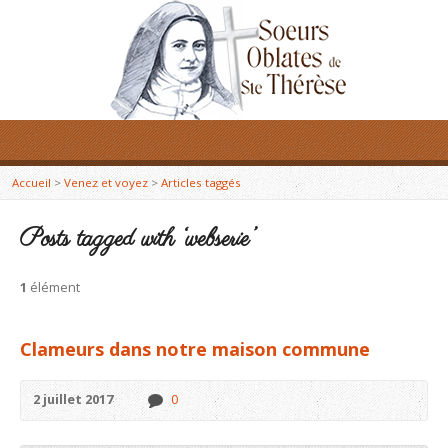
Accueil
>
Venez et voyez
>
Articles taggés
Posts tagged with ‘webserie’
1
élément
Clameurs dans notre maison commune
2 juillet 2017
0