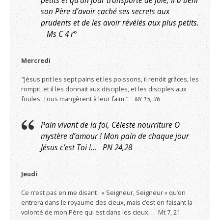
petits et qu’un jour transporté de joie, Il a béni
son Père d’avoir caché ses secrets aux
prudents et de les avoir révélés aux plus petits.
Ms C 4 r°
Mercredi
"Jésus prit les sept pains et les poissons, il rendit grâces, les
rompit, et il les donnait aux disciples, et les disciples aux
foules. Tous mangèrent à leur faim."
Mt 15, 36
Pain vivant de la foi, Céleste nourriture O
mystère d’amour ! Mon pain de chaque jour
Jésus c’est Toi !… PN 24,28
Jeudi
Ce n’est pas en me disant : « Seigneur, Seigneur » qu’on
entrera dans le royaume des cieux, mais c’est en faisant la
volonté de mon Père qui est dans les cieux… Mt 7, 21