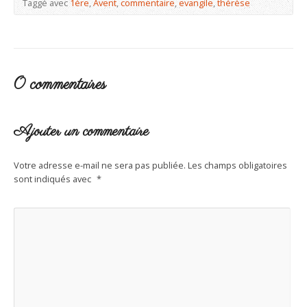
Taggé avec
1ère
,
Avent
,
commentaire
,
evangile
,
thérèse
0 commentaires
Ajouter un commentaire
Votre adresse e-mail ne sera pas publiée.
Les champs obligatoires
sont indiqués avec
*