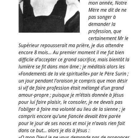
mon année, Notre
Mère me dit de ne
pas songer à
demander la
profession, que
certainement Mr le
Supérieur repousserait ma prière, je dus attendre
encore 8 mois… Au premier moment il me fut bien
difficile d’accepter ce grand sacrifice, mais bientôt la
lumière se fit dans mon âme ; je méditais alors les
«Fondements de la vie spirituelle» par le Père Surin ;
un jour pendant l’oraison je compris que mon désir
si vif de faire profession était mélangé d’un grand
amour-propre ; puisque je m’étais donnée à Jésus
pour lui faire plaisir, le consoler, je ne devais pas
l’obliger à faire ma volonté au lieu de la sienne ; je
compris encore qu’une fiancée devait être parée
pour le jour de ses noces et moi je n’avais rien fait
dans ce but… alors je dis à Jésus :
«O mon Dieu! je ne vous demande pas de prononcer