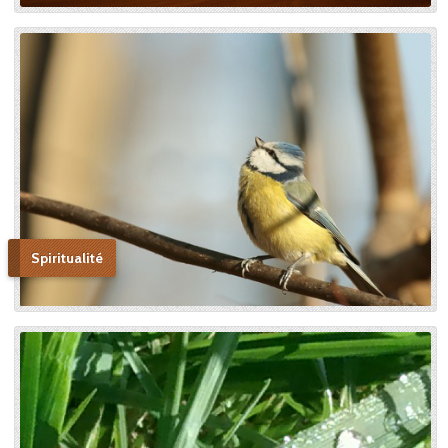
autels, mais l’instrument dont
le bon Dieu s’était servi pour
montrer aux âmes “la voie de
l’enfance spirituelle” afin qu’il
produise tout l’effet pour
lequel il avait été créé. » En
promulguant le décret sur
l’héroïcité des vertus de
Thérèse, le pape Benoît XV
saluera cette « voie de la
confiance et de l’abandon ».
Bonne lecture pour aller de
découvertes en découvertes.
Spiritualité
« Autobiographie de la sœur
et novice de la Petite
Thérèse. Histoire d’un tison
arraché du feu. » Edition du
Carmel. 386 pages. 20 Euros