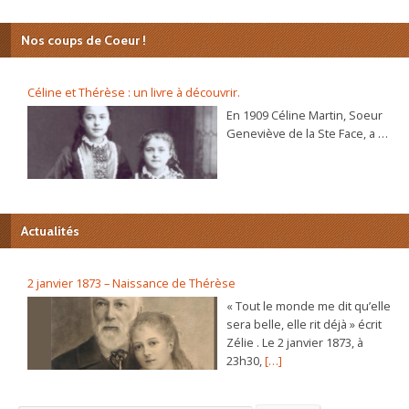
Nos coups de Coeur !
Céline et Thérèse : un livre à découvrir.
En 1909 Céline Martin, Soeur
Geneviève de la Ste Face, a 40
ans. L’autobiographie de sa
sœur Thérèse, l’histoire
d’une âme, se répand dans le
monde et son procès de
béatification va s’ouvrir
Actualités
bientôt. C’est alors que la
Prieure du Carmel lui
demande d’écrire sa propre
2 janvier 1873 – Naissance de Thérèse
autobiographie. Dans ce récit
« Tout le monde me dit qu’elle
plein de vie et d’humour elle
sera belle, elle rit déjà » écrit
raconte, de sa naissance à sa
Zélie . Le 2 janvier 1873, à
vie au Carmel, les chemins
23h30,
[…]
déroutants par lesquels
Jésus la conduite.
L’autobiographie inédite de