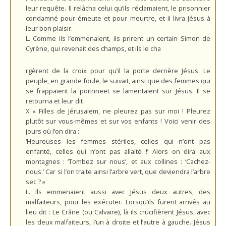
leur requête. Il relâcha celui qu’ils réclamaient, le prisonnier
condamné pour émeute et pour meurtre, et il livra Jésus à
leur bon plaisir.
L. Comme ils l’emmenaient, ils prirent un certain Simon de
Cyrène, qui revenait des champs, et ils le cha
rgèrent de la croix pour qu’il la porte derrière Jésus. Le
peuple, en grande foule, le suivait, ainsi que des femmes qui
se frappaient la poitrineet se lamentaient sur Jésus. Il se
retourna et leur dit :
X « Filles de Jérusalem, ne pleurez pas sur moi ! Pleurez
plutôt sur vous-mêmes et sur vos enfants ! Voici venir des
jours où l’on dira :
‘Heureuses les femmes stériles, celles qui n’ont pas
enfanté, celles qui n’ont pas allaité !’ Alors on dira aux
montagnes : ‘Tombez sur nous’, et aux collines : ‘Cachez-
nous.’ Car si l’on traite ainsi l’arbre vert, que deviendra l’arbre
sec ? »
L. Ils emmenaient aussi avec Jésus deux autres, des
malfaiteurs, pour les exécuter. Lorsqu’ils furent arrivés au
lieu dit : Le Crâne (ou Calvaire), là ils crucifièrent Jésus, avec
les deux malfaiteurs, l’un à droite et l’autre à gauche. Jésus