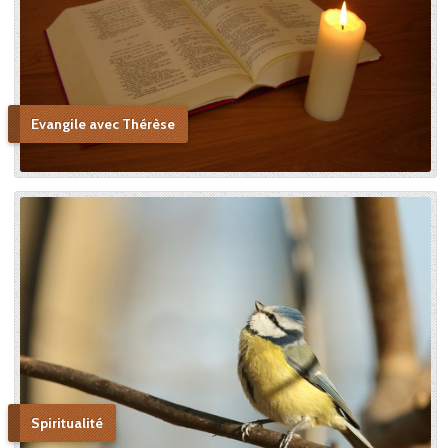
me persuader que j’ai vu la
copie. » Après sa mort, c’est
Céline qui plaida sa cause en
canonisation en défendant
au procès ecclésiastique sa «
petite voie » si novatrice : « Ce
Evangile avec Thérèse
n’était pas ma sœur que je
voulais faire monter sur les
autels, mais l’instrument dont
le bon Dieu s’était servi pour
montrer aux âmes “la voie de
l’enfance spirituelle” afin qu’il
produise tout l’effet pour
lequel il avait été créé. » En
promulguant le décret sur
l’héroïcité des vertus de
Thérèse, le pape Benoît XV
saluera cette « voie de la
confiance et de l’abandon ».
Bonne lecture pour aller de
découvertes en découvertes.
Spiritualité
« Autobiographie de la sœur