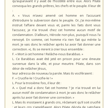
qu’auparavant il y avait de l’hostilité entre eux. Alors Pilate
convoqua les grands prêtres, les chefs et le peuple. Il leur dit
:
A. « Vous m’avez amené cet homme en l’accusant
d’introduire la subversion dans le peuple. Or, j’ai moi-même
instruit l’affaire devant vous et, parmi les faits dont vous
l’accusez, je n’ai trouvé chez cet homme aucun motif de
condamnation. D’ailleurs, Hérode non plus, puisqu’il nous l’a
renvoyé. En somme, cet homme n’a rien fait qui mérite la
mort. Je vais donc le relâcher après lui avoir fait donner une
correction. »L. Ils se mirent à crier tous ensemble :
F. « Mort à cet homme ! Relâche-nous Barabbas. »
L. Ce Barabbas avait été jeté en prison pour une émeute
survenue dans la ville, et pour meurtre. Pilate, dans son
désir de relâcher Jésus,
leur adressa de nouveau la parole. Mais ils vociféraient :
F. « Crucifie-le ! Crucifie-le ! »
L. Pour la troisième fois, il leur dit :
A. « Quel mal a donc fait cet homme ? Je n’ai trouvé en lui
aucun motif de condamnation à mort. Je vais donc le relâcher
après lui avoir fait donner une correction. »
L. Mais ils insistaient à grands cris, réclamant qu’il soit crucifié
; et leurs cris s’amplifiaient. Alors Pilate décida de satisfaire