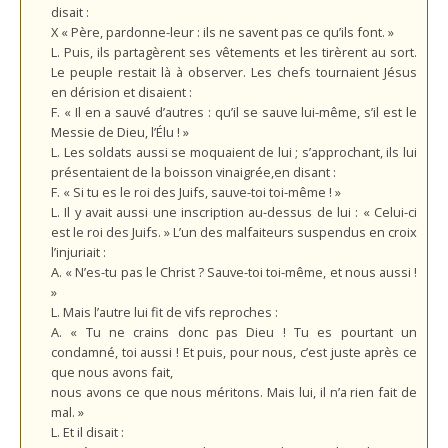
disait :
X « Père, pardonne-leur : ils ne savent pas ce qu’ils font. »
L. Puis, ils partagèrent ses vêtements et les tirèrent au sort.
Le peuple restait là à observer. Les chefs tournaient Jésus
en dérision et disaient :
F. « Il en a sauvé d’autres : qu’il se sauve lui-même, s’il est le
Messie de Dieu, l’Élu ! »
L. Les soldats aussi se moquaient de lui ; s’approchant, ils lui
présentaient de la boisson vinaigrée,en disant :
F. « Si tu es le roi des Juifs, sauve-toi toi-même ! »
L. Il y avait aussi une inscription au-dessus de lui : « Celui-ci
est le roi des Juifs. » L’un des malfaiteurs suspendus en croix
l’injuriait :
A. « N’es-tu pas le Christ ? Sauve-toi toi-même, et nous aussi !
»
L. Mais l’autre lui fit de vifs reproches :
A. « Tu ne crains donc pas Dieu ! Tu es pourtant un
condamné, toi aussi !
Et puis, pour nous, c’est juste
après ce
que nous avons fait,
nous avons ce que nous méritons. Mais lui, il n’a rien fait de
mal. »
L. Et il disait :