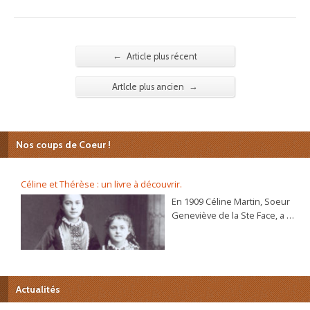
←
Article plus récent
→
Artlcle plus ancien
Nos coups de Coeur !
Céline et Thérèse : un livre à découvrir.
En 1909 Céline Martin, Soeur
Geneviève de la Ste Face, a 40
ans. L’autobiographie de sa
sœur Thérèse, l’histoire
d’une âme, se répand dans le
monde et son procès de
béatification va s’ouvrir
Actualités
bientôt. C’est alors que la