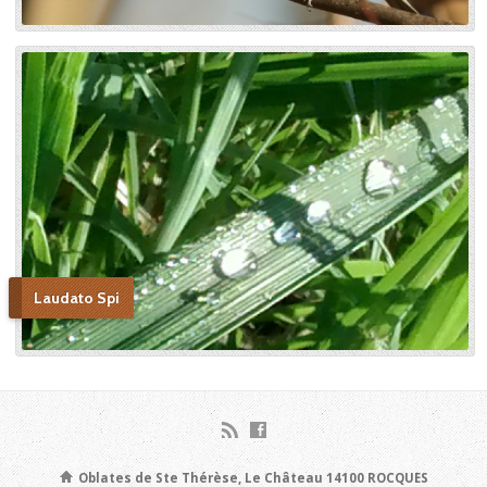
et novice de la Petite
Thérèse. Histoire d’un tison
arraché du feu. » Edition du
Carmel. 386 pages. 20 Euros
Laudato Spi
Oblates de Ste Thérèse, Le Château 14100 ROCQUES