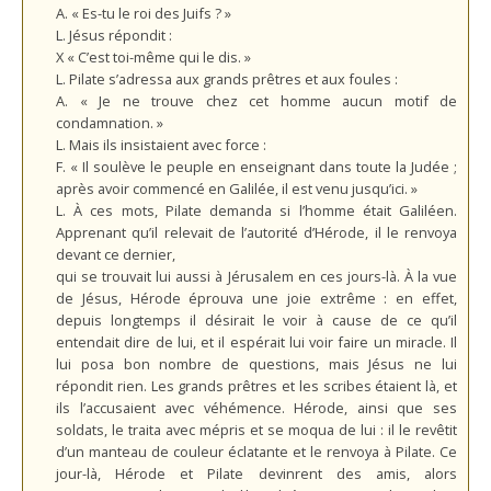
A. « Es-tu le roi des Juifs ? »
L. Jésus répondit :
X « C’est toi-même qui le dis. »
L. Pilate s’adressa aux grands prêtres et aux foules :
A. « Je ne trouve chez cet homme aucun motif de
condamnation. »
L. Mais ils insistaient avec force :
F. « Il soulève le peuple en enseignant dans toute la Judée ;
après avoir commencé en Galilée, il est venu jusqu’ici. »
L. À ces mots, Pilate demanda si l’homme était Galiléen.
Apprenant qu’il relevait de l’autorité d’Hérode, il le renvoya
devant ce dernier,
qui se trouvait lui aussi à Jérusalem en ces jours-là. À la vue
de Jésus, Hérode éprouva une joie extrême : en effet,
depuis longtemps il désirait le voir à cause de ce qu’il
entendait dire de lui, et il espérait lui voir faire un miracle. Il
lui posa bon nombre de questions, mais Jésus ne lui
répondit rien. Les grands prêtres et les scribes étaient là, et
ils l’accusaient avec véhémence. Hérode, ainsi que ses
soldats, le traita avec mépris et se moqua de lui : il le revêtit
d’un manteau de couleur éclatante et le renvoya à Pilate. Ce
jour-là, Hérode et Pilate devinrent des amis, alors