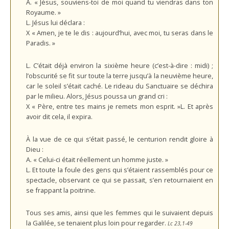
A. « Jésus, souviens-toi de moi quand tu viendras dans ton
Royaume. »
L. Jésus lui déclara :
X « Amen, je te le dis : aujourd’hui, avec moi, tu seras dans le
Paradis. »
L. C’était déjà environ la sixième heure (c’est-à-dire : midi) ;
l’obscurité se fit sur toute la terre jusqu’à la neuvième heure,
car le soleil s’était caché. Le rideau du Sanctuaire se déchira
par le milieu. Alors, Jésus poussa un grand cri :
X « Père, entre tes mains je remets mon esprit. »L. Et après
avoir dit cela, il expira.
À la vue de ce qui s’était passé, le centurion rendit gloire à
Dieu :
A. « Celui-ci était réellement un homme juste. »
L. Et toute la foule des gens qui s’étaient rassemblés pour ce
spectacle, observant ce qui se passait, s’en retournaient en
se frappant la poitrine.
Tous ses amis, ainsi que les femmes qui le suivaient depuis
la Galilée, se tenaient plus loin pour regarder.
Lc 23,1-49