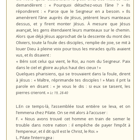
demandèrent : « Pourquoi détachez-vous l’âne ? » Ils
répondirent : « Parce que le Seigneur en a besoin. » Ils
amenèrent l’âne auprès de Jésus, jetèrent leurs manteaux
dessus, et y firent monter Jésus. À mesure que Jésus
avançait, les gens étendaient leurs manteaux sur le chemin.
Alors que déjà Jésus approchait de la descente du mont des
Oliviers, toute la foule des disciples, remplie de joie, se mit à
louer Dieu à pleine voix pour tous les miracles qu’ils avaient
vus, et ils disaient :
«
Béni soit celui qui vient, le Roi, au nom du Seigneur. Paix
dans le ciel et gloire au plus haut des cieux ! »
Quelques pharisiens, qui se trouvaient dans la foule, dirent
à Jésus : « Maître, réprimande tes disciples ! » Mais il prit la
parole en disant : « Je vous le dis : si eux se taisent, les
pierres crieront. »
Lc 19, 28-40
L.
En ce temps-là, l’assemblée tout entière se leva, et on
l’emmena chez Pilate. On se mit alors à l’accuser :
F. « Nous avons trouvé cet homme en train de semer le
trouble dans notre nation : il empêche de payer l’impôt à
l’empereur, et il dit qu’il est le Christ, le Roi. »
L. Pilate l’interrogea :