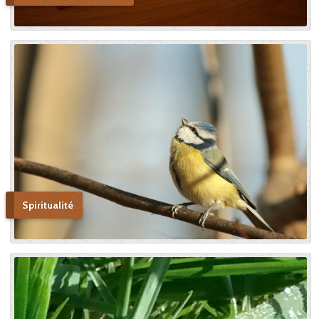
voulais faire monter sur les
autels, mais l’instrument dont
le bon Dieu s’était servi pour
montrer aux âmes “la voie de
l’enfance spirituelle” afin qu’il
produise tout l’effet pour
lequel il avait été créé. » En
promulguant le décret sur
l’héroïcité des vertus de
Thérèse, le pape Benoît XV
saluera cette « voie de la
confiance et de l’abandon ».
Bonne lecture pour aller de
découvertes en découvertes.
Spiritualité
« Autobiographie de la sœur
et novice de la Petite
Thérèse. Histoire d’un tison
arraché du feu. » Edition du
Carmel. 386 pages. 20 Euros