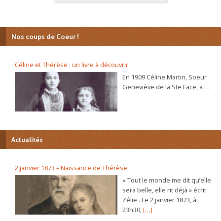
Nos coups de Coeur !
Céline et Thérèse : un livre à découvrir.
En 1909 Céline Martin, Soeur
Geneviève de la Ste Face, a 40
ans. L’autobiographie de sa
sœur Thérèse, l’histoire
d’une âme, se répand dans le
monde et son procès de
béatification va s’ouvrir
Actualités
bientôt. C’est alors que la
Prieure du Carmel lui
demande d’écrire sa propre
2 janvier 1873 – Naissance de Thérèse
autobiographie. Dans ce récit
« Tout le monde me dit qu’elle
plein de vie et d’humour elle
sera belle, elle rit déjà » écrit
raconte, de sa naissance à sa
Zélie . Le 2 janvier 1873, à
vie au Carmel, les chemins
23h30,
[…]
déroutants par lesquels