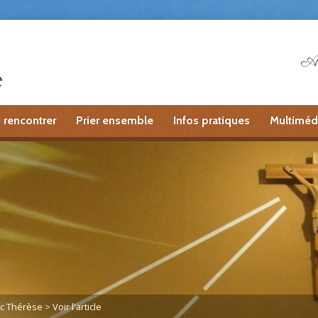
Ai
 rencontrer
Prier ensemble
Infos pratiques
Multiméd
ec Thérèse
>
Voir l'article