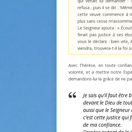
qui venait lui demander : 
refusa ; puis il se dit : ‘M
cette veuve commence à m’en
plus sans cesse m’assommer
Le Seigneur ajouta : « Écout
ferait pas justice à ses élus
vous le déclare : bien vite, 
viendra, trouvera-t-il la foi s
Avec Thérèse, en toute confianc
volonté, et à mettre notre Espér
demandons-lui la grâce de ne pas
Je sais qu’il faut être
devant le Dieu de tout
aussi que le Seigneur 
c’est cette justice qui 
de ma confiance.