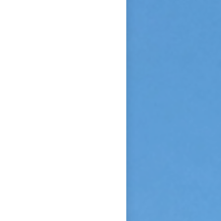
Sainte Vierge : « Si je n’ai
point vu le modèle, j’aime à
me persuader que j’ai vu la
copie. » Après sa mort, c’est
Céline qui plaida sa cause en
canonisation en défendant au
procès ecclésiastique sa «
petite voie » si novatrice : «
Ce n’était pas ma sœur que je
voulais faire monter sur les
autels, mais l’instrument dont
le bon Dieu s’était servi pour
montrer aux âmes “la voie de
l’enfance spirituelle” afin qu’il
produise tout l’effet pour
lequel il avait été créé. » En
promulguant le décret sur
l’héroïcité des vertus de
Thérèse, le pape Benoît XV
saluera cette « voie de la