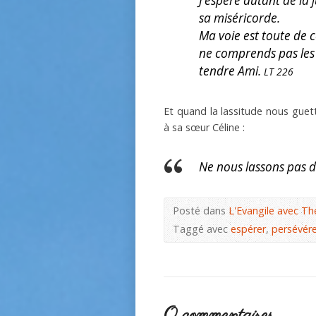
J’espère autant de la 
sa miséricorde.
Ma voie est toute de 
ne comprends pas les 
tendre Ami.
LT 226
Et quand la lassitude nous guet
à sa sœur Céline :
Ne nous lassons pas de
Posté dans
L'Evangile avec Th
Taggé avec
espérer
,
persévére
0 commentaires