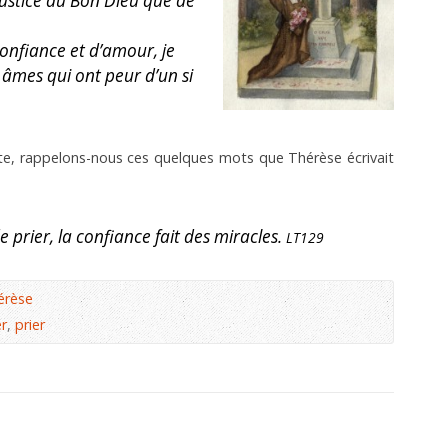
justice du Bon Dieu que de
confiance et d’amour, je
âmes qui ont peur d’un si
te, rappelons-nous ces quelques mots que Thérèse écrivait
 prier, la confiance fait des miracles.
LT129
érèse
r
,
prier