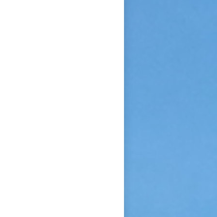
confiance et de l’abandon ».
Bonne lecture pour aller de
découvertes en découvertes.
« Autobiographie de la sœur
et novice de la Petite
Thérèse. Histoire d’un tison
arraché du feu. » Edition du
Carmel. 386 pages. 20 Euros