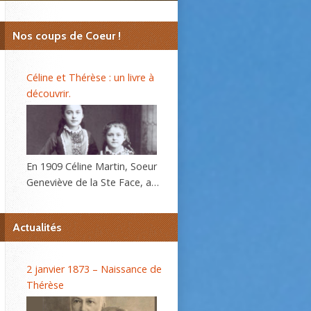
Nos coups de Coeur !
Céline et Thérèse : un livre à
découvrir.
En 1909 Céline Martin, Soeur
Geneviève de la Ste Face, a
40 ans. L’autobiographie de
sa sœur Thérèse, l’histoire
Actualités
d’une âme, se répand dans le
monde et son procès de
béatification va s’ouvrir
2 janvier 1873 – Naissance de
bientôt. C’est alors que la
Thérèse
Prieure du Carmel lui
demande d’écrire sa propre