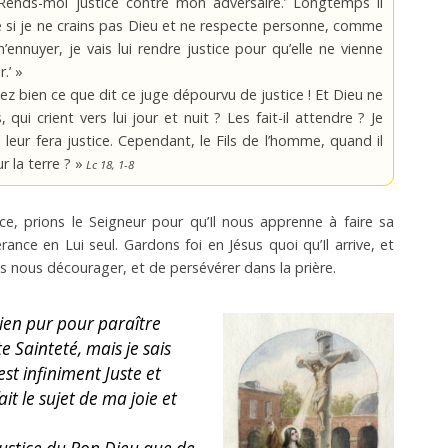
‘Rends-moi justice contre mon adversaire.’ Longtemps il
ême si je ne crains pas Dieu et ne respecte personne, comme
nuyer, je vais lui rendre justice pour qu’elle ne vienne
.’ »
ez bien ce que dit ce juge dépourvu de justice ! Et Dieu ne
, qui crient vers lui jour et nuit ? Les fait-il attendre ? Je
il leur fera justice. Cependant, le Fils de l’homme, quand il
ur la terre ? »
Lc 18, 1-8
e, prions le Seigneur pour qu’Il nous apprenne à faire sa
ance en Lui seul. Gardons foi en Jésus quoi qu’Il arrive, et
 nous décourager, et de persévérer dans la prière.
 bien pur pour paraître
e Sainteté, mais je sais
est infiniment Juste et
fait le sujet de ma joie et