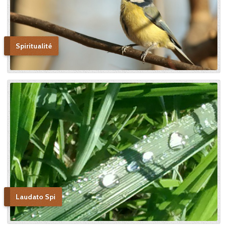
Thérèse, le pape Benoît XV
saluera cette « voie de la
confiance et de l’abandon ».
Bonne lecture pour aller de
découvertes en découvertes.
Spiritualité
« Autobiographie de la sœur
et novice de la Petite
Thérèse. Histoire d’un tison
arraché du feu. » Edition du
Carmel. 386 pages. 20 Euros
Laudato Spi