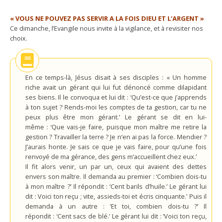
« VOUS NE POUVEZ PAS SERVIR A LA FOIS DIEU ET L’ARGENT »
Ce dimanche, l’Evangile nous invite à la vigilance, et à revisiter nos
choix.
En ce temps-là, Jésus disait à ses disciples : « Un homme
riche avait un gérant qui lui fut dénoncé comme dilapidant
ses biens. Il le convoqua et lui dit : ‘Qu’est-ce que j’apprends
à ton sujet ? Rends-moi les comptes de ta gestion, car tu ne
peux plus être mon gérant.’ Le gérant se dit en lui-
même : ‘Que vais-je faire, puisque mon maître me retire la
gestion ? Travailler la terre ? Je n’en ai pas la force. Mendier ?
J’aurais honte. Je sais ce que je vais faire, pour qu’une fois
renvoyé de ma gérance, des gens m’accueillent chez eux.’
Il fit alors venir, un par un, ceux qui avaient des dettes
envers son maître. Il demanda au premier : ‘Combien dois-tu
à mon maître ?’ Il répondit : ‘Cent barils d’huile.’ Le gérant lui
dit : Voici ton reçu ; vite, assieds-toi et écris cinquante.’ Puis il
demanda à un autre : ‘Et toi, combien dois-tu ?’ Il
répondit : ‘Cent sacs de blé.’ Le gérant lui dit : ‘Voici ton reçu,