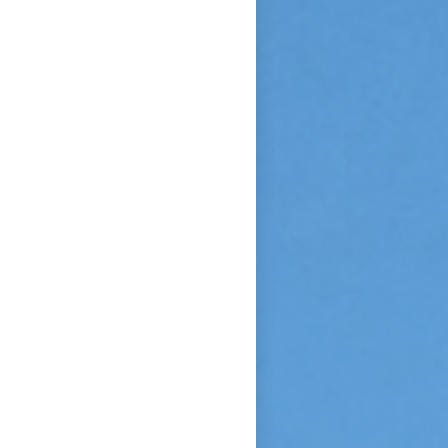
Sainte Vierge : « Si je n’ai
point vu le modèle, j’aime à
me persuader que j’ai vu la
copie. » Après sa mort, c’est
Céline qui plaida sa cause en
canonisation en défendant au
procès ecclésiastique sa «
petite voie » si novatrice : «
Ce n’était pas ma sœur que je
voulais faire monter sur les
autels, mais l’instrument dont
le bon Dieu s’était servi pour
montrer aux âmes “la voie de
l’enfance spirituelle” afin qu’il
produise tout l’effet pour
lequel il avait été créé. » En
promulguant le décret sur
l’héroïcité des vertus de
Thérèse, le pape Benoît XV
saluera cette « voie de la