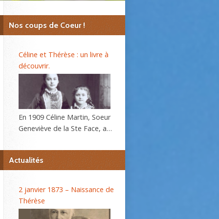
Nos coups de Coeur !
Céline et Thérèse : un livre à
découvrir.
En 1909 Céline Martin, Soeur
Geneviève de la Ste Face, a
40 ans. L’autobiographie de
sa sœur Thérèse, l’histoire
Actualités
d’une âme, se répand dans le
monde et son procès de
béatification va s’ouvrir
2 janvier 1873 – Naissance de
bientôt. C’est alors que la
Thérèse
Prieure du Carmel lui
demande d’écrire sa propre