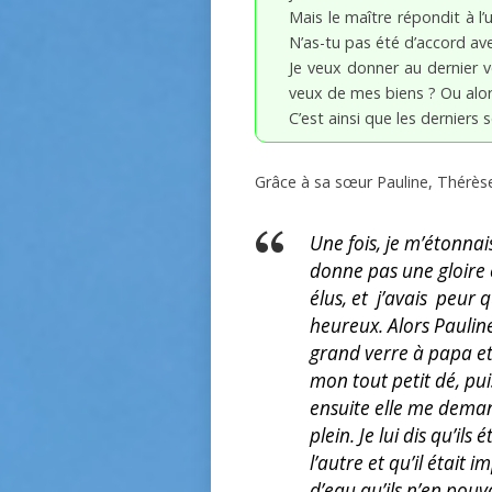
Mais le maître répondit à l’
N’as-tu pas été d’accord ave
Je veux donner au dernier ve
veux de mes biens ? Ou alors
C’est ainsi que les derniers
Grâce à sa sœur Pauline, Thérèse 
Une fois, je m’étonnai
donne pas une gloire é
élus, et j’avais peur 
heureux. Alors Pauline
grand verre à papa et
mon tout petit dé, pui
ensuite elle me demand
plein. Je lui dis qu’ils
l’autre et qu’il était 
d’eau qu’ils n’en pouv