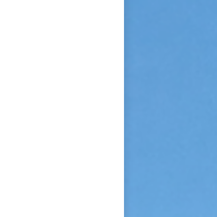
confiance et de l’abandon ».
Bonne lecture pour aller de
découvertes en découvertes.
« Autobiographie de la sœur
et novice de la Petite
Thérèse. Histoire d’un tison
arraché du feu. » Edition du
Carmel. 386 pages. 20 Euros