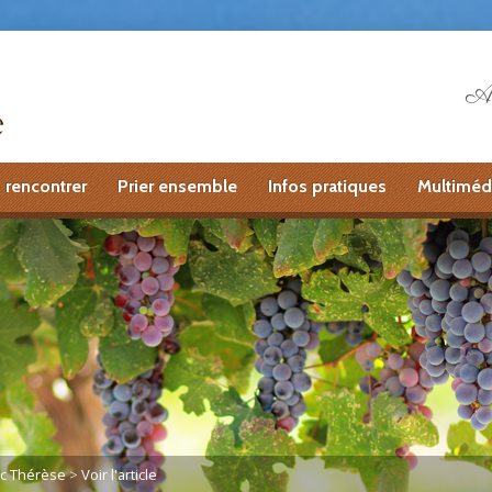
Ai
 rencontrer
Prier ensemble
Infos pratiques
Multiméd
ec Thérèse
>
Voir l'article