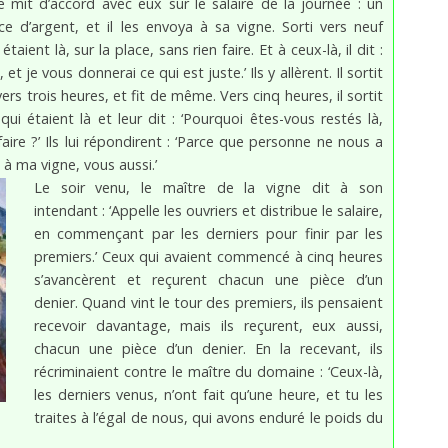
se mit d’accord avec eux sur le salaire de la journée : un
èce d’argent, et il les envoya à sa vigne. Sorti vers neuf
étaient là, sur la place, sans rien faire. Et à ceux-là, il dit :
 et je vous donnerai ce qui est juste.’ Ils y allèrent. Il sortit
ers trois heures, et fit de même. Vers cinq heures, il sortit
ui étaient là et leur dit : ‘Pourquoi êtes-vous restés là,
faire ?’ Ils lui répondirent : ‘Parce que personne ne nous a
ez à ma vigne, vous aussi.’
Le soir venu, le maître de la vigne dit à son
intendant : ‘Appelle les ouvriers et distribue le salaire,
en commençant par les derniers pour finir par les
premiers.’ Ceux qui avaient commencé à cinq heures
s’avancèrent et reçurent chacun une pièce d’un
denier. Quand vint le tour des premiers, ils pensaient
recevoir davantage, mais ils reçurent, eux aussi,
chacun une pièce d’un denier. En la recevant, ils
récriminaient contre le maître du domaine : ‘Ceux-là,
les derniers venus, n’ont fait qu’une heure, et tu les
traites à l’égal de nous, qui avons enduré le poids du