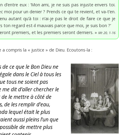
un d’entre eux : ‘Mon ami, je ne suis pas injuste envers toi.
c moi pour un denier ? Prends ce qui te revient, et va-t’en.
nu autant qu’à toi : n’ai-je pas le droit de faire ce que je
 ton regard est-il mauvais parce que moi, je suis bon ?’
 seront premiers, et les premiers seront derniers. »
Mt 20, 1-16
a compris la « justice » de Dieu. Ecoutons-la :
s de ce que le Bon Dieu ne
gale dans le Ciel à tous les
que tous ne soient pas
 me dit d’aller chercher le
 de le mettre à côté de
s, de les remplir d’eau,
a lequel était le plus
 étaient aussi pleins l’un que
impossible de mettre plus
aient contenir.