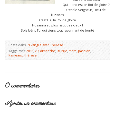
Qui donc est ce Roi de gloire ?
C’est le Seigneur, Dieu de
l’univers
C’est Lui, le Roi de gloire
Hosanna au plus haut des cieux !
Sois béni, Toi qui viens tout rayonnant de bonté
Posté dans
L'Evangile avec Thérèse
Taggé avec
2015
,
29
,
dimanche
,
liturgie
,
mars
,
passion
,
Rameaux
,
thérèse
0 commentaires
Ajouter un commentaire