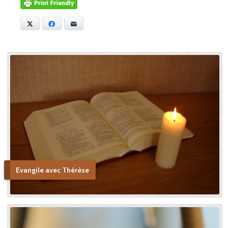
relatées dans Histoire d’une
âme, Céline confie d’autres
anecdotes sur sa vie au
X
Facebook
E-mail
Carmel. Dans cet écrit, sa
petite sœur tient une place
centrale, tant elle la chérissait
et admirait ses vertus, allant
jusqu’à voir en elle une figure
de sainteté proche de la
Sainte Vierge : « Si je n’ai
point vu le modèle, j’aime à
me persuader que j’ai vu la
copie. » Après sa mort, c’est
Céline qui plaida sa cause en
canonisation en défendant
au procès ecclésiastique sa «
petite voie » si novatrice : « Ce
Evangile avec Thérèse
n’était pas ma sœur que je
voulais faire monter sur les
autels, mais l’instrument dont
le bon Dieu s’était servi pour
montrer aux âmes “la voie de
l’enfance spirituelle” afin qu’il