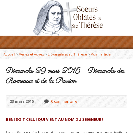
Accueil
>
Venez et voyez
>
L'Evangile avec Thérèse
>
Voir l'article
Dimanche 29 mars 2015 – Dimanche des
Rameaux et de la Passion
23 mars 2015
0 commentaire
BENI SOIT CELUI QUI VIENT AU NOM DU SEIGNEUR !
Le carême va s’achever et la semaine qui commence nous invite à