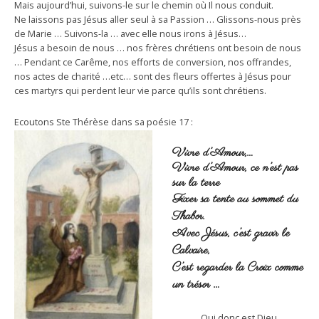
Mais aujourd’hui, suivons-le sur le chemin où Il nous conduit.
Ne laissons pas Jésus aller seul à sa Passion … Glissons-nous près
de Marie … Suivons-la … avec elle nous irons à Jésus…
Jésus a besoin de nous … nos frères chrétiens ont besoin de nous
… Pendant ce Carême, nos efforts de conversion, nos offrandes,
nos actes de charité …etc… sont des fleurs offertes à Jésus pour
ces martyrs qui perdent leur vie parce qu’ils sont chrétiens.
Ecoutons Ste Thérèse dans sa poésie 17 :
Vivre d’Amour,…
Vivre d’Amour, ce n’est pas
sur la terre
Fixer sa tente au sommet du
Thabor.
Avec Jésus, c’est gravir le
Calvaire,
C’est regarder la Croix comme
un trésor …
Qui donc est Dieu