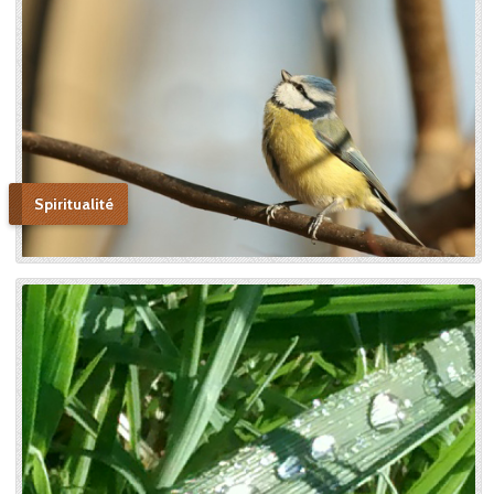
produise tout l’effet pour
lequel il avait été créé. » En
promulguant le décret sur
l’héroïcité des vertus de
Thérèse, le pape Benoît XV
saluera cette « voie de la
confiance et de l’abandon ».
Bonne lecture pour aller de
découvertes en découvertes.
Spiritualité
« Autobiographie de la sœur
et novice de la Petite
Thérèse. Histoire d’un tison
arraché du feu. » Edition du
Carmel. 386 pages. 20 Euros