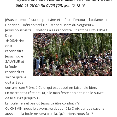
bien ce qu’on lui avait fait.
Jean 12, 12-16
Jésus est monté sur un petit âne et la foule l’entoure, l’acclame : «
Hosanna… Béni soit celui qui vient au nom du Seigneur »
Jésus nous visite … sortons à sa rencontre. Chantons HOSANNA !
Dire :
«HOSANNA»
c’est
reconnaître
Jésus notre
SAUVEUR et
la foule le
reconnaît et
sait ce qu’elle
doit à Jésus
son ami, son Frère, à Celui qui est passé en faisant le bien.
En marchant à côté de Lui, elle manifeste son désir de le suivre …
de le suivre jusqu’où ?
La foule ne sait pas où Jésus va être conduit ???…
Ce CHEMIN, nous le savons, va aboutir à la Croix et nous savons
aussi que la foule ne sera plus là. Qu’aurions-nous fait ?