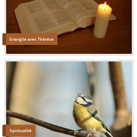
me persuader que j’ai vu la
copie. » Après sa mort, c’est
Céline qui plaida sa cause en
canonisation en défendant
au procès ecclésiastique sa «
petite voie » si novatrice : « Ce
Evangile avec Thérèse
n’était pas ma sœur que je
voulais faire monter sur les
autels, mais l’instrument dont
le bon Dieu s’était servi pour
montrer aux âmes “la voie de
l’enfance spirituelle” afin qu’il
produise tout l’effet pour
lequel il avait été créé. » En
promulguant le décret sur
l’héroïcité des vertus de
Thérèse, le pape Benoît XV
saluera cette « voie de la
confiance et de l’abandon ».
Bonne lecture pour aller de
découvertes en découvertes.
Spiritualité
« Autobiographie de la sœur