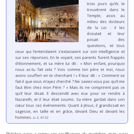
trois jours qu’ils le
trouvèrent dans le
Temple, assis au
milieu des docteurs
de la Loi : il les
écoutait et leur
posait des
questions, et tous
ceux qui l’entendaient s’extasiaient sur son intelligence et
sur ses réponses. En le voyant, ses parents furent frappés
d’étonnement, et sa mère lui dit : « Mon enfant, pourquoi
nous as-tu fait cela ? Vois comme ton père et moi, nous
avons souffert en te cherchant ! » Il leur dit : « Comment se
fait-il que vous m’ayez cherché ? Ne saviez-vous pas qu’il me
faut être chez mon Père ? » Mais ils ne comprirent pas ce
qu’il leur disait. Il descendit avec eux pour se rendre à
Nazareth, et il leur était soumis. Sa mère gardait dans son
cœur tous ces événements. Quant à Jésus, il grandissait en
sagesse, en taille et en grâce, devant Dieu et devant les
hommes.
Lc 2, 41-52
Thérèse aussi a connu ces souffrances du quotidien, mais aussi