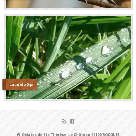
et novice de la Petite
Thérèse. Histoire d’un tison
arraché du feu. » Edition du
Carmel. 386 pages. 20 Euros
Laudato Spi
Oblates de Ste Thérèse, Le Château 14100 ROCQUES