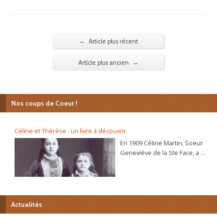
←
Article plus récent
→
Artlcle plus ancien
Nos coups de Coeur !
Céline et Thérèse : un livre à découvrir.
En 1909 Céline Martin, Soeur
Geneviève de la Ste Face, a 40
ans. L’autobiographie de sa
sœur Thérèse, l’histoire
d’une âme, se répand dans le
monde et son procès de
béatification va s’ouvrir
Actualités
bientôt. C’est alors que la