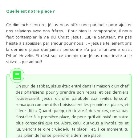
Quelle est notre place ?
Ce dimanche encore, Jésus nous offre une parabole pour ajuster
nos relations avec nos frères… Pour bien la comprendre, il nous
faut contempler la vie du Christ. Jésus, Lui, le Serviteur, n’a pas
hésité à s’abaisser, par amour pour nous… « Jésus a tellement pris
la dernière place que jamais personne n’a pu la lui ravir » disait
l’Abbé Huvelin. Et c’est sur ce chemin que Jésus nous invite à Le
suivre… par amour!
Un jour de sabbat, Jésus était entré dans la maison d’un chef
des pharisiens pour y prendre son repas, et ces derniers
l’observaient. Jésus dit une parabole aux invités lorsqu’il
remarqua comment ils choisissaient les premières places, et
il leur dit : « Quand quelqu’un t’invite à des noces, ne va pas
t’installer à la première place, de peur qu’il ait invité un autre
plus considéré que toi. Alors, celui qui vous a invités, toi et
lui, viendra te dire : ‘Cède-lui ta place’ ; et, à ce moment, tu
iras, plein de honte, prendre la dernière place.