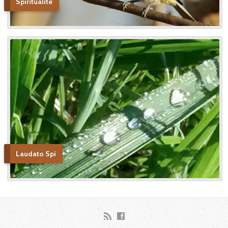
Spiritualité
« Autobiographie de la sœur
et novice de la Petite
Thérèse. Histoire d’un tison
arraché du feu. » Edition du
Carmel. 386 pages. 20 Euros
Laudato Spi