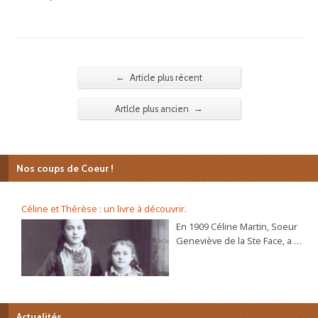
←
Article plus récent
→
Artlcle plus ancien
Nos coups de Coeur !
Céline et Thérèse : un livre à découvrir.
En 1909 Céline Martin, Soeur
Geneviève de la Ste Face, a 40
ans. L’autobiographie de sa
sœur Thérèse, l’histoire
d’une âme, se répand dans le
monde et son procès de
béatification va s’ouvrir
Actualités