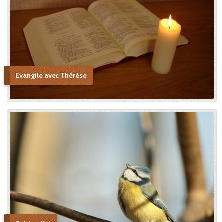
Sainte Vierge : « Si je n’ai
point vu le modèle, j’aime à
me persuader que j’ai vu la
copie. » Après sa mort, c’est
Céline qui plaida sa cause en
canonisation en défendant
au procès ecclésiastique sa «
petite voie » si novatrice : « Ce
Evangile avec Thérèse
n’était pas ma sœur que je
voulais faire monter sur les
autels, mais l’instrument dont
le bon Dieu s’était servi pour
montrer aux âmes “la voie de
l’enfance spirituelle” afin qu’il
produise tout l’effet pour
lequel il avait été créé. » En
promulguant le décret sur
l’héroïcité des vertus de
Thérèse, le pape Benoît XV
saluera cette « voie de la
confiance et de l’abandon ».
Bonne lecture pour aller de
découvertes en découvertes.