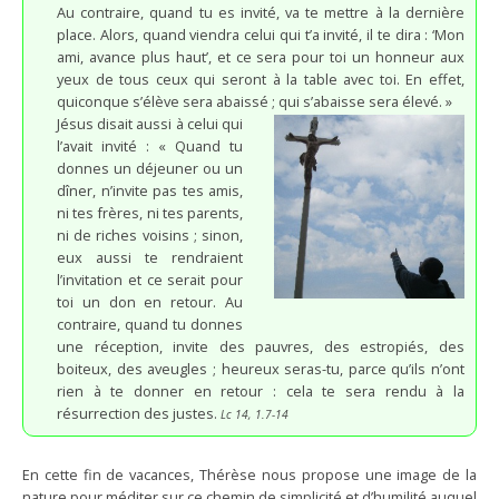
Au contraire, quand tu es invité, va te mettre à la dernière
place. Alors, quand viendra celui qui t’a invité, il te dira : ‘Mon
ami, avance plus haut’, et ce sera pour toi un honneur aux
yeux de tous ceux qui seront à la table avec toi. En effet,
quiconque s’élève sera abaissé ; qui s’abaisse sera élevé. »
Jésus disait aussi à celui qui
l’avait invité : « Quand tu
donnes un déjeuner ou un
dîner, n’invite pas tes amis,
ni tes frères, ni tes parents,
ni de riches voisins ; sinon,
eux aussi te rendraient
l’invitation et ce serait pour
toi un don en retour. Au
contraire, quand tu donnes
une réception, invite des pauvres, des estropiés, des
boiteux, des aveugles ; heureux seras-tu, parce qu’ils n’ont
rien à te donner en retour : cela te sera rendu à la
résurrection des justes.
Lc 14, 1.7-14
En cette fin de vacances, Thérèse nous propose une image de la
nature pour méditer sur ce chemin de simplicité et d’humilité auquel