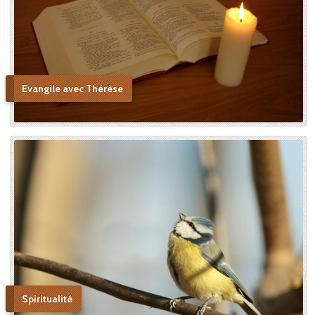
me persuader que j’ai vu la
copie. » Après sa mort, c’est
Céline qui plaida sa cause en
canonisation en défendant
au procès ecclésiastique sa «
petite voie » si novatrice : « Ce
Evangile avec Thérèse
n’était pas ma sœur que je
voulais faire monter sur les
autels, mais l’instrument dont
le bon Dieu s’était servi pour
montrer aux âmes “la voie de
l’enfance spirituelle” afin qu’il
produise tout l’effet pour
lequel il avait été créé. » En
promulguant le décret sur
l’héroïcité des vertus de
Thérèse, le pape Benoît XV
saluera cette « voie de la
confiance et de l’abandon ».
Bonne lecture pour aller de
découvertes en découvertes.
Spiritualité
« Autobiographie de la sœur