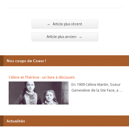
←
Article plus récent
→
Artlcle plus ancien
Nos coups de Coeur !
Céline et Thérèse : un livre à découvrir.
En 1909 Céline Martin, Soeur
Geneviève de la Ste Face, a 40
ans. L’autobiographie de sa
sœur Thérèse, l’histoire
d’une âme, se répand dans le
monde et son procès de
béatification va s’ouvrir
Actualités
bientôt. C’est alors que la