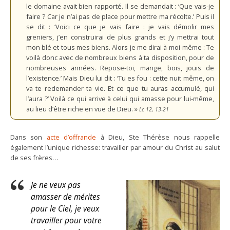
le domaine avait bien rapporté. Il se demandait : ‘Que vais-je
faire ? Car je n’ai pas de place pour mettre ma récolte.’ Puis il
se dit : ‘Voici ce que je vais faire : je vais démolir mes
greniers, j’en construirai de plus grands et j’y mettrai tout
mon blé et tous mes biens. Alors je me dirai à moi-même : Te
voilà donc avec de nombreux biens à ta disposition, pour de
nombreuses années. Repose-toi, mange, bois, jouis de
l’existence.’ Mais Dieu lui dit : ‘Tu es fou : cette nuit même, on
va te redemander ta vie. Et ce que tu auras accumulé, qui
l’aura ?’ Voilà ce qui arrive à celui qui amasse pour lui-même,
au lieu d’être riche en vue de Dieu. »
Lc 12, 13-21
Dans son
acte d’offrande
à Dieu, Ste Thérèse nous rappelle
également l’unique richesse: travailler par amour du Christ au salut
de ses frères…
Je ne veux pas
amasser de mérites
pour le Ciel, je veux
travailler pour votre