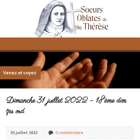
Venez et voyez
Dimanche 31 juillet 2022 – 18ème dim
tps ord
25 juillet 2022
0 commentaire