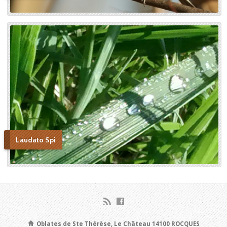
et novice de la Petite
Thérèse. Histoire d’un tison
arraché du feu. » Edition du
Carmel. 386 pages. 20 Euros
Laudato Spi
Oblates de Ste Thérèse, Le Château 14100 ROCQUES