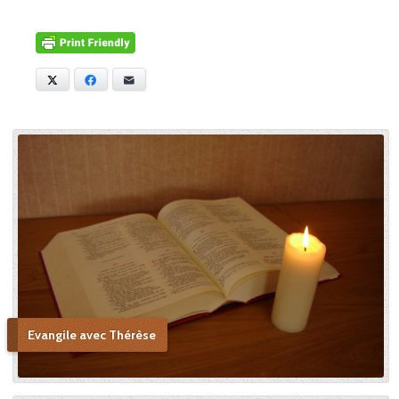
nouveau sur la personnalité
de Thérèse. Aux scènes
relatées dans Histoire d’une
âme, Céline confie d’autres
anecdotes sur sa vie au
X
Facebook
E-mail
Carmel. Dans cet écrit, sa
petite sœur tient une place
centrale, tant elle la chérissait
et admirait ses vertus, allant
jusqu’à voir en elle une figure
de sainteté proche de la
Sainte Vierge : « Si je n’ai
point vu le modèle, j’aime à
me persuader que j’ai vu la
copie. » Après sa mort, c’est
Céline qui plaida sa cause en
canonisation en défendant
au procès ecclésiastique sa «
petite voie » si novatrice : « Ce
Evangile avec Thérèse
n’était pas ma sœur que je
voulais faire monter sur les
autels, mais l’instrument dont
le bon Dieu s’était servi pour