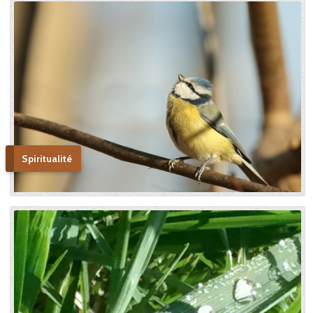
montrer aux âmes “la voie de
l’enfance spirituelle” afin qu’il
produise tout l’effet pour
lequel il avait été créé. » En
promulguant le décret sur
l’héroïcité des vertus de
Thérèse, le pape Benoît XV
saluera cette « voie de la
confiance et de l’abandon ».
Bonne lecture pour aller de
découvertes en découvertes.
Spiritualité
« Autobiographie de la sœur
et novice de la Petite
Thérèse. Histoire d’un tison
arraché du feu. » Edition du
Carmel. 386 pages. 20 Euros