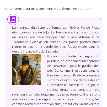
Se convertir… oui, mais comment? Quel chemin emprunter?
L’an quinze du règne de l’empereur Tibère, Ponce Pilate
étant gouverneur de la Judée, Hérode étant alors au pouvoir
en Galilée, son frère Philippe dans le pays d’Iturée et de
Traconitide, Lysanias en Abilène, les grands prêtres étant
Hanne et Caïphe, la parole de Dieu fut adressée dans le
désert à Jean, le fils de Zacharie.
Il parcourut toute la région du
Jourdain, en proclamant un baptême
de conversion pour le pardon des
péchés, comme il est écrit dans le
livre des oracles d’Isaïe, le prophète
: Voix de celui qui crie dans le désert
: Préparez le chemin du Seigneur,
rendez droits ses sentiers. Tout
ravin sera comblé, toute montagne et toute colline seront
abaissées ; les passages tortueux deviendront droits, les
chemins rocailleux seront aplanis ; et tout être vivant verra le