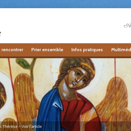
Ai
 rencontrer
Prier ensemble
Infos pratiques
Multiméd
ec Thérèse
>
Voir l'article