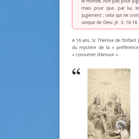
le monde, non pas pour jug
mais pour que, par lui, l
Jugement ; celui qui ne croi
unique de Dieu. Jn 3, 16-18
A 16 ans, Sr Thérèse de l’Enfant 
du mystère de la « préférence d
« consumer d’Amour ».