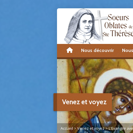
accueil
Nous découvrir
Nous
Venez et voyez
Accueil
>
Venez et voyez
>
L'Evangile av