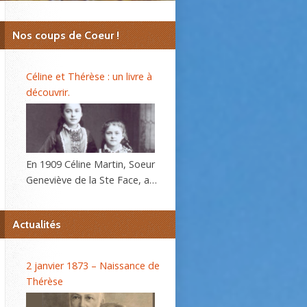
Nos coups de Coeur !
Céline et Thérèse : un livre à
découvrir.
En 1909 Céline Martin, Soeur
Geneviève de la Ste Face, a
40 ans. L’autobiographie de
sa sœur Thérèse, l’histoire
Actualités
d’une âme, se répand dans le
monde et son procès de
béatification va s’ouvrir
2 janvier 1873 – Naissance de
bientôt. C’est alors que la
Thérèse
Prieure du Carmel lui
demande d’écrire sa propre