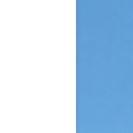
confiance et de l’abandon ».
Bonne lecture pour aller de
découvertes en découvertes.
« Autobiographie de la sœur
et novice de la Petite
Thérèse. Histoire d’un tison
arraché du feu. » Edition du
Carmel. 386 pages. 20 Euros