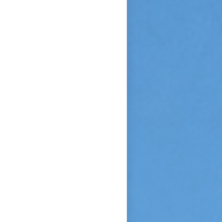
Sainte Vierge : « Si je n’ai
point vu le modèle, j’aime à
me persuader que j’ai vu la
copie. » Après sa mort, c’est
Céline qui plaida sa cause en
canonisation en défendant au
procès ecclésiastique sa «
petite voie » si novatrice : «
Ce n’était pas ma sœur que je
voulais faire monter sur les
autels, mais l’instrument dont
le bon Dieu s’était servi pour
montrer aux âmes “la voie de
l’enfance spirituelle” afin qu’il
produise tout l’effet pour
lequel il avait été créé. » En
promulguant le décret sur
l’héroïcité des vertus de
Thérèse, le pape Benoît XV
saluera cette « voie de la