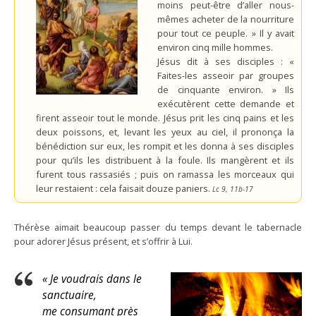
moins peut-être d’aller nous-
mêmes acheter de la nourriture
pour tout ce peuple. » Il y avait
environ cinq mille hommes.
Jésus dit à ses disciples : «
Faites-les asseoir par groupes
de cinquante environ. » Ils
exécutèrent cette demande et
firent asseoir tout le monde. Jésus prit les cinq pains et les
deux poissons, et, levant les yeux au ciel, il prononça la
bénédiction sur eux, les rompit et les donna à ses disciples
pour qu’ils les distribuent à la foule. Ils mangèrent et ils
furent tous rassasiés ; puis on ramassa les morceaux qui
leur restaient : cela faisait douze paniers.
Lc 9, 11b-17
Thérèse aimait beaucoup passer du temps devant le tabernacle
pour adorer Jésus présent, et s’offrir à Lui.
« Je voudrais dans le
sanctuaire,
me consumant près