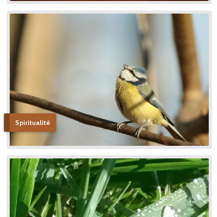
autels, mais l’instrument dont
le bon Dieu s’était servi pour
montrer aux âmes “la voie de
l’enfance spirituelle” afin qu’il
produise tout l’effet pour
lequel il avait été créé. » En
promulguant le décret sur
l’héroïcité des vertus de
Thérèse, le pape Benoît XV
saluera cette « voie de la
confiance et de l’abandon ».
Bonne lecture pour aller de
découvertes en découvertes.
Spiritualité
« Autobiographie de la sœur
et novice de la Petite
Thérèse. Histoire d’un tison
arraché du feu. » Edition du
Carmel. 386 pages. 20 Euros