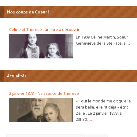
Nos coups de Coeur !
Céline et Thérèse : un livre à découvrir.
En 1909 Céline Martin, Soeur
Geneviève de la Ste Face, a 40
ans. L’autobiographie de sa
sœur Thérèse, l’histoire
d’une âme, se répand dans le
monde et son procès de
béatification va s’ouvrir
Actualités
bientôt. C’est alors que la
Prieure du Carmel lui
demande d’écrire sa propre
2 janvier 1873 – Naissance de Thérèse
autobiographie. Dans ce récit
« Tout le monde me dit qu’elle
plein de vie et d’humour elle
sera belle, elle rit déjà » écrit
raconte, de sa naissance à sa
Zélie . Le 2 janvier 1873, à
vie au Carmel, les chemins
23h30,
[…]
déroutants par lesquels
Jésus la conduite.
L’autobiographie inédite de