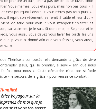
ient de prendre un bain, on n’a pas besoin de se laver, sinon
entier. Vous-mêmes, vous êtes purs, mais non pas tous. » Il
r ; et c’est pourquoi il disait : « Vous n’êtes pas tous purs. »
eds, il reprit son vêtement, se remit à table et leur dit : «
viens de faire pour vous ? Vous m’appelez “Maître” et
son, car vraiment je le suis. Si donc moi, le Seigneur et le
pieds, vous aussi, vous devez vous laver les pieds les uns
e que je vous ai donné afin que vous fassiez, vous aussi,
»
Jn 13,1-15
 que Thérèse a composée, elle demande la grâce de vivre
 contempler Jésus, qui, le premier, a servi « afin que nous
 l’a fait pour nous ». Cette démarche n’est pas si facile
icite « le secours de la grâce » pour réussir ce combat…
’Humilité
 étiez Voyageur sur la
«Apprenez de moi que je
e cœur et vous trouverez