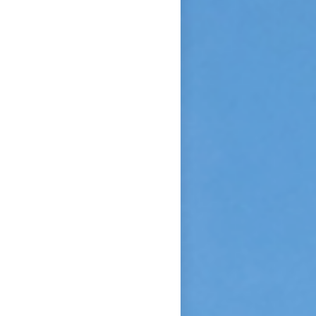
confiance et de l’abandon ».
Bonne lecture pour aller de
découvertes en découvertes.
« Autobiographie de la sœur
et novice de la Petite
Thérèse. Histoire d’un tison
arraché du feu. » Edition du
Carmel. 386 pages. 20 Euros