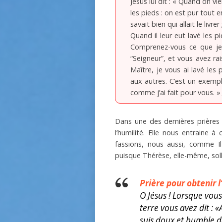
Jésus lui dit : « Quand on v
les pieds : on est pur tout 
savait bien qui allait le livre
Quand il leur eut lavé les pi
Comprenez-vous ce que je 
“Seigneur”, et vous avez rai
Maître, je vous ai lavé les 
aux autres. C’est un exempl
comme j’ai fait pour vous. 
Dans une des dernières prières
l’humilité. Elle nous entraine à
fassions, nous aussi, comme Il
puisque Thérèse, elle-même, soll
Prière pour obtenir l
O Jésus ! Lorsque vous
terre vous avez dit : 
suis doux et humble d