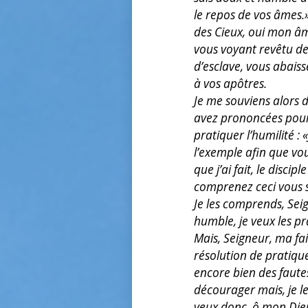
le repos de vos âmes
des Cieux, oui mon âm
vous voyant revêtu de
d’esclave, vous abaiss
à vos apôtres.
Je me souviens alors 
avez prononcées pou
pratiquer l’humilité :
l’exemple afin que vo
que j’ai fait, le disci
comprenez ceci vous s
Je les comprends, Sei
humble, je veux les pr
Mais, Seigneur, ma fa
résolution de pratique
encore bien des fautes
décourager mais, je le
veux donc, ô mon Dieu