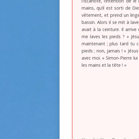
l’Iscariote, l’intention de 
mains, qu’il est sorti de Di
vêtement, et prend un linge 
bassin. Alors il se mit à lav
avait à la ceinture. Il arriv
me laves les pieds ? » Jésu
maintenant ; plus tard tu c
pieds ; non, jamais ! » Jésus
avec moi. » Simon-Pierre lui
les mains et la tête ! »