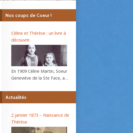
Nos coups de Coeur !
Céline et Thérèse : un livre à
découvrir.
En 1909 Céline Martin, Soeur
Geneviève de la Ste Face, a
40 ans. L’autobiographie de
sa sœur Thérèse, l’histoire
Actualités
d’une âme, se répand dans le
monde et son procès de
béatification va s’ouvrir
2 janvier 1873 – Naissance de
bientôt. C’est alors que la
Thérèse
Prieure du Carmel lui
demande d’écrire sa propre