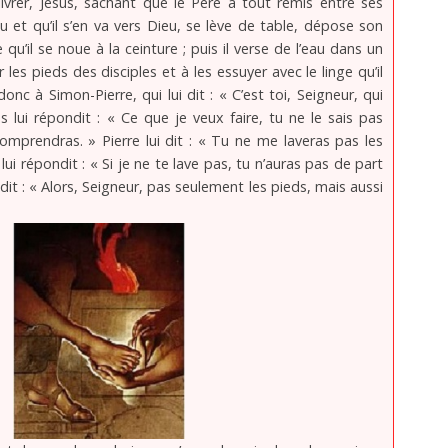
le livrer, Jésus, sachant que le Père a tout remis entre ses
eu et qu’il s’en va vers Dieu, se lève de table, dépose son
qu’il se noue à la ceinture ; puis il verse de l’eau dans un
er les pieds des disciples et à les essuyer avec le linge qu’il
e donc à Simon-Pierre, qui lui dit : « C’est toi, Seigneur, qui
s lui répondit : « Ce que je veux faire, tu ne le sais pas
omprendras. » Pierre lui dit : « Tu ne me laveras pas les
 lui répondit : « Si je ne te lave pas, tu n’auras pas de part
 dit : « Alors, Seigneur, pas seulement les pieds, mais aussi