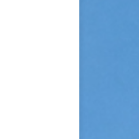
Sainte Vierge : « Si je n’ai
point vu le modèle, j’aime à
me persuader que j’ai vu la
copie. » Après sa mort, c’est
Céline qui plaida sa cause en
canonisation en défendant au
procès ecclésiastique sa «
petite voie » si novatrice : «
Ce n’était pas ma sœur que je
voulais faire monter sur les
autels, mais l’instrument dont
le bon Dieu s’était servi pour
montrer aux âmes “la voie de
l’enfance spirituelle” afin qu’il
produise tout l’effet pour
lequel il avait été créé. » En
promulguant le décret sur
l’héroïcité des vertus de
Thérèse, le pape Benoît XV
saluera cette « voie de la