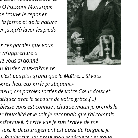
.» O Puissant Monarque
e trouve le repos en
 la forme et de la nature
er jusqu’à laver les pieds
de ces paroles que vous
r m’apprendre à
 «Je vous ai donné
us fassiez vous-même ce
ple n’est pas plus grand que le Maître…. Si vous
erez heureux en le pratiquant.»
gneur, ces paroles sorties de votre Cœur doux et
atiquer avec le secours de votre grâce.(…)
iblesse vous est connue ; chaque matin je prends la
r l’humilité et le soir je reconnais que j’ai commis
 d’orgueil, à cette vue je suis tentée de me
 sais, le découragement est aussi de l’orgueil, je
, fonder sur Vous seul mon espérance ; puisque