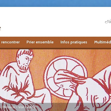
Ai
 rencontrer
Prier ensemble
Infos pratiques
Multiméd
ec Thérèse
>
Voir l'article