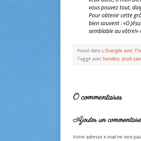
vous pouvez tout, dai
Pour obtenir cette grâ
bien souvent : «O Jé
semblable au vôtre!»
Posté dans
L'Evangile avec Th
Taggé avec
humilite
,
Jeudi sai
0 commentaires
Ajouter un commentair
Votre adresse e-mail ne sera pas