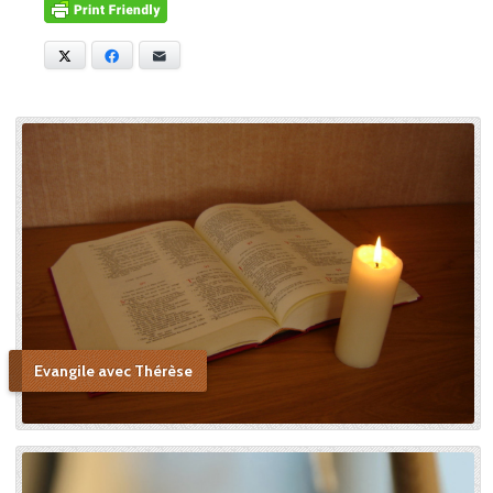
relatées dans Histoire d’une
âme, Céline confie d’autres
anecdotes sur sa vie au
X
Facebook
E-mail
Carmel. Dans cet écrit, sa
petite sœur tient une place
centrale, tant elle la chérissait
et admirait ses vertus, allant
jusqu’à voir en elle une figure
de sainteté proche de la
Sainte Vierge : « Si je n’ai
point vu le modèle, j’aime à
me persuader que j’ai vu la
copie. » Après sa mort, c’est
Céline qui plaida sa cause en
canonisation en défendant
au procès ecclésiastique sa «
petite voie » si novatrice : « Ce
Evangile avec Thérèse
n’était pas ma sœur que je
voulais faire monter sur les
autels, mais l’instrument dont
le bon Dieu s’était servi pour
montrer aux âmes “la voie de