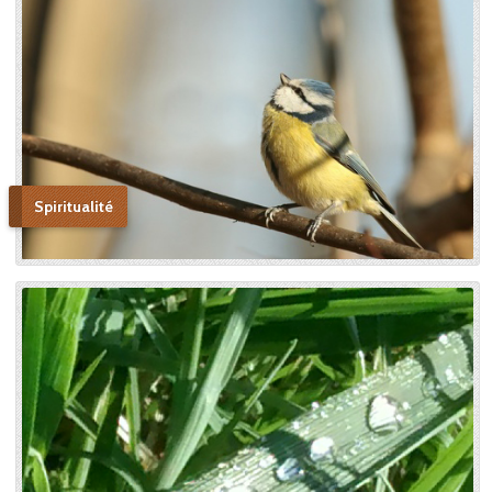
l’enfance spirituelle” afin qu’il
produise tout l’effet pour
lequel il avait été créé. » En
promulguant le décret sur
l’héroïcité des vertus de
Thérèse, le pape Benoît XV
saluera cette « voie de la
confiance et de l’abandon ».
Bonne lecture pour aller de
découvertes en découvertes.
Spiritualité
« Autobiographie de la sœur
et novice de la Petite
Thérèse. Histoire d’un tison
arraché du feu. » Edition du
Carmel. 386 pages. 20 Euros