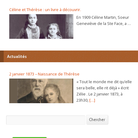
Céline et Thérèse : un livre à découvrir.
En 1909 Céline Martin, Soeur
Geneviève de la Ste Face, a 40
ans. L’autobiographie de sa
sœur Thérèse, l’histoire
d’une âme, se répand dans le
monde et son procès de
béatification va s’ouvrir
Actualités
bientôt. C’est alors que la
Prieure du Carmel lui
demande d’écrire sa propre
2 janvier 1873 – Naissance de Thérèse
autobiographie. Dans ce récit
« Tout le monde me dit qu’elle
plein de vie et d’humour elle
sera belle, elle rit déjà » écrit
raconte, de sa naissance à sa
Zélie . Le 2 janvier 1873, à
vie au Carmel, les chemins
23h30,
[…]
déroutants par lesquels
Jésus la conduite.
L’autobiographie inédite de
Chercher
Chercher
Céline apporte un regard
nouveau sur la personnalité
de Thérèse. Aux scènes