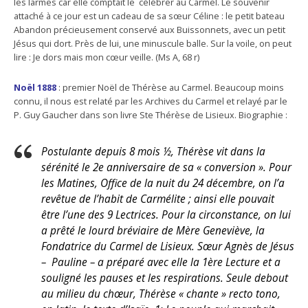
les larmes car elle comptait le célébrer au Carmel. Le souvenir
attaché à ce jour est un cadeau de sa sœur Céline : le petit bateau
Abandon précieusement conservé aux Buissonnets, avec un petit
Jésus qui dort. Près de lui, une minuscule balle. Sur la voile, on peut
lire : Je dors mais mon cœur veille. (Ms A, 68 r)
Noël 1888
: premier Noël de Thérèse au Carmel. Beaucoup moins
connu, il nous est relaté par les Archives du Carmel et relayé par le
P. Guy Gaucher dans son livre Ste Thérèse de Lisieux. Biographie :
Postulante depuis 8 mois ½, Thérèse vit dans la
sérénité le 2e anniversaire de sa « conversion ». Pour
les Matines, Office de la nuit du 24 décembre, on l’a
revêtue de l’habit de Carmélite ; ainsi elle pouvait
être l’une des 9 Lectrices. Pour la circonstance, on lui
a prêté le lourd bréviaire de Mère Geneviève, la
Fondatrice du Carmel de Lisieux. Sœur Agnès de Jésus
– Pauline – a préparé avec elle la 1ère Lecture et a
souligné les pauses et les respirations. Seule debout
au milieu du chœur, Thérèse « chante » recto tono,