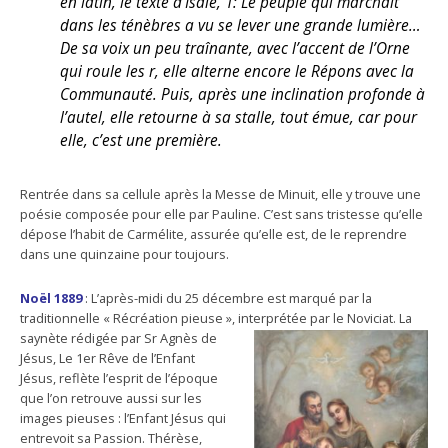
en latin, le texte d’Isaïe, 1: Le peuple qui marchait
dans les ténèbres a vu se lever une grande lumière…
De sa voix un peu traînante, avec l’accent de l’Orne
qui roule les r, elle alterne encore le Répons avec la
Communauté. Puis, après une inclination profonde à
l’autel, elle retourne à sa stalle, tout émue, car pour
elle, c’est une première.
Rentrée dans sa cellule après la Messe de Minuit, elle y trouve une
poésie composée pour elle par Pauline. C’est sans tristesse qu’elle
dépose l’habit de Carmélite, assurée qu’elle est, de le reprendre
dans une quinzaine pour toujours.
Noël 1889
: L’après-midi du 25 décembre est marqué par la
traditionnelle « Récréation pieuse », interprétée par le Noviciat.
La
saynète rédigée par Sr Agnès de
Jésus, Le 1er Rêve de l’Enfant
Jésus, reflète l’esprit de l’époque
que l’on retrouve aussi sur les
images pieuses : l’Enfant Jésus qui
entrevoit sa Passion. Thérèse,