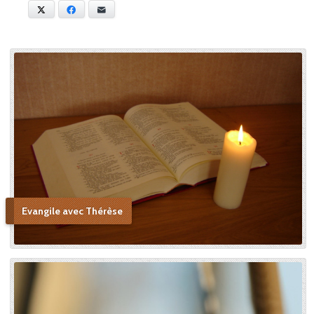
anecdotes sur sa vie au
X
Facebook
E-mail
Carmel. Dans cet écrit, sa
petite sœur tient une place
centrale, tant elle la chérissait
et admirait ses vertus, allant
jusqu’à voir en elle une figure
de sainteté proche de la
Sainte Vierge : « Si je n’ai
point vu le modèle, j’aime à
me persuader que j’ai vu la
copie. » Après sa mort, c’est
Céline qui plaida sa cause en
canonisation en défendant
au procès ecclésiastique sa «
petite voie » si novatrice : « Ce
Evangile avec Thérèse
n’était pas ma sœur que je
voulais faire monter sur les
autels, mais l’instrument dont
le bon Dieu s’était servi pour
montrer aux âmes “la voie de
l’enfance spirituelle” afin qu’il
produise tout l’effet pour