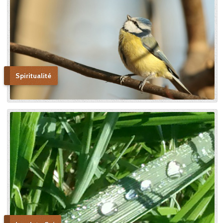
lequel il avait été créé. » En
promulguant le décret sur
l’héroïcité des vertus de
Thérèse, le pape Benoît XV
saluera cette « voie de la
confiance et de l’abandon ».
Bonne lecture pour aller de
découvertes en découvertes.
Spiritualité
« Autobiographie de la sœur
et novice de la Petite
Thérèse. Histoire d’un tison
arraché du feu. » Edition du
Carmel. 386 pages. 20 Euros