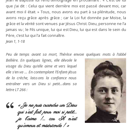
Jean le Baptiste lui rend témoignage en proclamant : « C’est de lui
que j’ai dit : Celui qui vient derrière moi est passé devant moi, car
avant moi il était. » Tous, nous avons eu part à sa plénitude, nous
avons reçu grâce après grâce ; car la Loi fut donnée par Moïse, la
grâce et la vérité sont venues par Jésus Christ. Dieu, personne ne l’a
jamais vu ; le Fils unique, lui qui est Dieu, lui qui est dans le sein du
Père, c’est lui qui l’a fait connaître.
Jean 1, 1-18
Peu de temps avant sa mort, Thérèse envoie quelques mots à l’abbé
Bellière. En quelques lignes, elle dévoile le
visage du Dieu qu’elle aime et vers lequel
elle s’en va … En contemplant l’Enfant-Jésus
de la crèche, laissons la confiance nous
entraîner vers un Dieu si petit…dans sa
lettre LT 266 :
« Je ne puis craindre un Dieu
qui s’est fait pour moi si petit…
je l’aime !… car Il n’est
qu’amour et miséricorde ! »