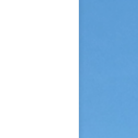
Sainte Vierge : « Si je n’ai
point vu le modèle, j’aime à
me persuader que j’ai vu la
copie. » Après sa mort, c’est
Céline qui plaida sa cause en
canonisation en défendant au
procès ecclésiastique sa «
petite voie » si novatrice : «
Ce n’était pas ma sœur que je
voulais faire monter sur les
autels, mais l’instrument dont
le bon Dieu s’était servi pour
montrer aux âmes “la voie de
l’enfance spirituelle” afin qu’il
produise tout l’effet pour
lequel il avait été créé. » En
promulguant le décret sur
l’héroïcité des vertus de
Thérèse, le pape Benoît XV
saluera cette « voie de la