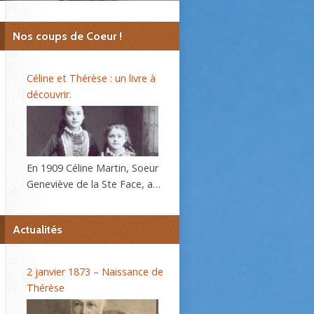
Nos coups de Coeur !
Céline et Thérèse : un livre à
découvrir.
En 1909 Céline Martin, Soeur
Geneviève de la Ste Face, a
40 ans. L’autobiographie de
sa sœur Thérèse, l’histoire
Actualités
d’une âme, se répand dans le
monde et son procès de
béatification va s’ouvrir
2 janvier 1873 – Naissance de
bientôt. C’est alors que la
Thérèse
Prieure du Carmel lui
demande d’écrire sa propre