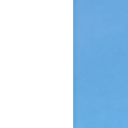
confiance et de l’abandon ».
Bonne lecture pour aller de
découvertes en découvertes.
« Autobiographie de la sœur
et novice de la Petite
Thérèse. Histoire d’un tison
arraché du feu. » Edition du
Carmel. 386 pages. 20 Euros