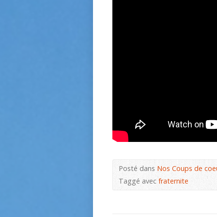
Posté dans
Nos Coups de coe
Taggé avec
fraternite