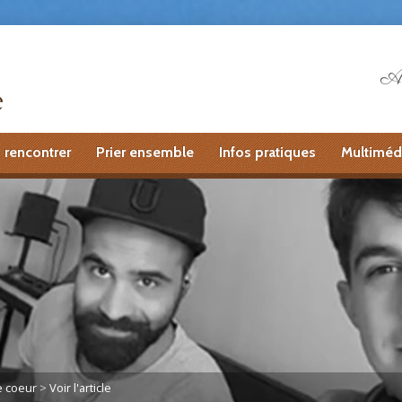
Ai
 rencontrer
Prier ensemble
Infos pratiques
Multiméd
 coeur
>
Voir l'article