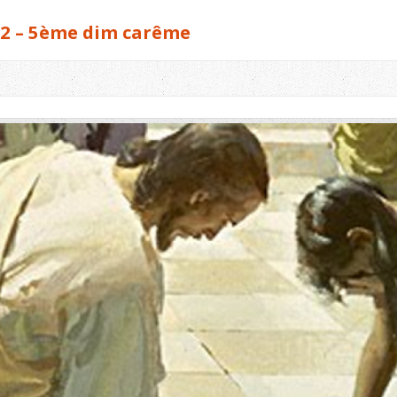
22 – 5ème dim carême