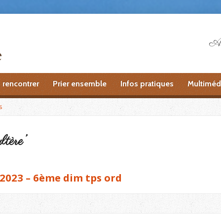
Ai
 rencontrer
Prier ensemble
Infos pratiques
Multiméd
s
ltère’
2023 – 6ème dim tps ord