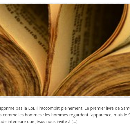
pprime pas la Loi, Il l’accomplit pleinement. Le premier livre de Sam
pas comme les hommes : les hommes regardent l’apparence, mais le S
tude intérieure que Jésus nous invite à […]