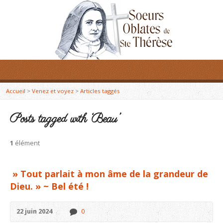
Accueil
>
Venez et voyez
>
Articles taggés
Posts tagged with ‘Beau’
1
élément
» Tout parlait à mon âme de la grandeur de
Dieu. » ~ Bel été !
22 juin 2024
0