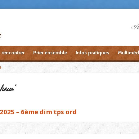
Ai
 rencontrer
Prier ensemble
Infos pratiques
Multiméd
s
heur’
2025 – 6ème dim tps ord