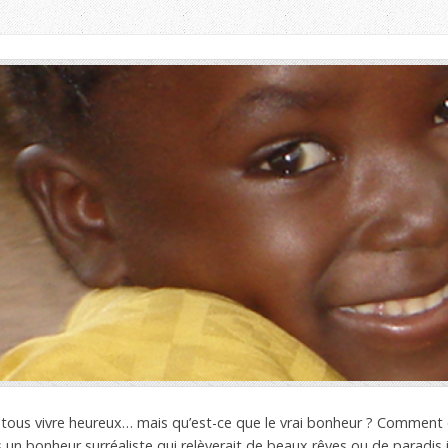
tous vivre heureux… mais qu’est-ce que le vrai bonheur ? Comment
 un bonheur surréaliste qui relèverait de beaux rêves ou de paradis i