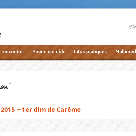
Ai
 rencontrer
Prier ensemble
Infos pratiques
Multiméd
s
ier’
 2015 ∼1er dim de Carême