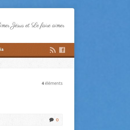
mer Jésus et Le faire aimer
ia
4
éléments
0