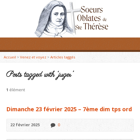
Accueil
>
Venez et voyez
>
Articles taggés
Posts tagged with ‘juger’
1
élément
Dimanche 23 février 2025 – 7ème dim tps ord
22 février 2025
0