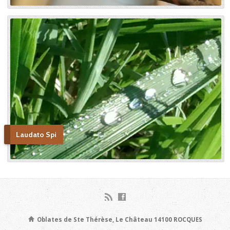
Thérèse. Histoire d’un tison
arraché du feu. » Edition du
Carmel. 386 pages. 20 Euros
Laudato Spi
Oblates de Ste Thérèse, Le Château 14100 ROCQUES