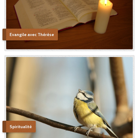
me persuader que j’ai vu la
copie. » Après sa mort, c’est
Céline qui plaida sa cause en
canonisation en défendant
au procès ecclésiastique sa «
petite voie » si novatrice : « Ce
Evangile avec Thérèse
n’était pas ma sœur que je
voulais faire monter sur les
autels, mais l’instrument dont
le bon Dieu s’était servi pour
montrer aux âmes “la voie de
l’enfance spirituelle” afin qu’il
produise tout l’effet pour
lequel il avait été créé. » En
promulguant le décret sur
l’héroïcité des vertus de
Thérèse, le pape Benoît XV
saluera cette « voie de la
confiance et de l’abandon ».
Bonne lecture pour aller de
découvertes en découvertes.
Spiritualité
« Autobiographie de la sœur
et novice de la Petite