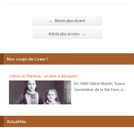
←
Article plus récent
→
Artlcle plus ancien
Nos coups de Coeur !
Céline et Thérèse : un livre à découvrir.
En 1909 Céline Martin, Soeur
Geneviève de la Ste Face, a 40
ans. L’autobiographie de sa
sœur Thérèse, l’histoire
d’une âme, se répand dans le
monde et son procès de
béatification va s’ouvrir
Actualités
bientôt. C’est alors que la
Prieure du Carmel lui