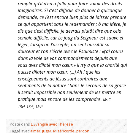
remplir qu’il n’en a fallu pour faire valoir des droits
imaginaires. Si c’est difficile de donner à quiconque
demande, ce l’est encore bien plus de laisser prendre
ce qui appartient sans le redemander ; ô ma Mère, je
dis que c’est difficile, je devrais plutôt dire que cela
semble difficile, car Le joug du Seigneur est suave et
léger, lorsqu’on l’accepte, on sent aussitôt sa
douceur et l’on s’écrie avec le Psalmiste : «J’ai couru
dans la voie de vos commandements depuis que
vous avez dilaté mon cœur.» Il n’y a que la charité qui
puisse dilater mon cœur. (…) Ah ! que les
enseignements de Jésus sont contraires aux
sentiments de la nature ! Sans le secours de sa grâce
il serait impossible non seulement de les mettre en
pratique mais encore de les comprendre.
Ms C
15v°-16r°, 18v°
Posté dans
L'Evangile avec Thérèse
Taggé avec
aimer
,
juger
,
Miséricorde
,
pardon