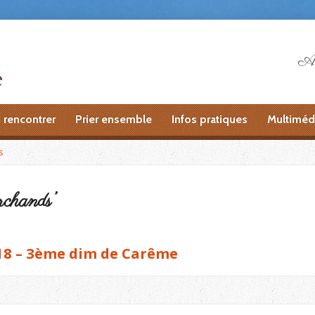
Ai
 rencontrer
Prier ensemble
Infos pratiques
Multiméd
s
rchands’
18 – 3ème dim de Carême